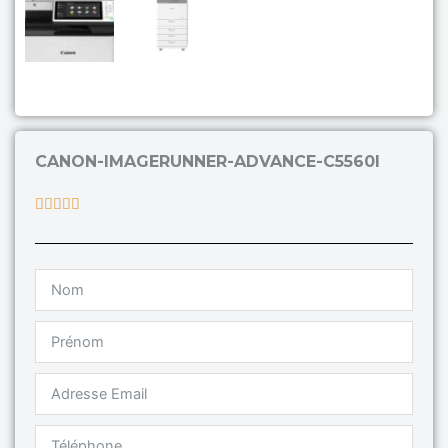
CANON-IMAGERUNNER-ADVANCE-C5560I
Rated





5
out
of
5