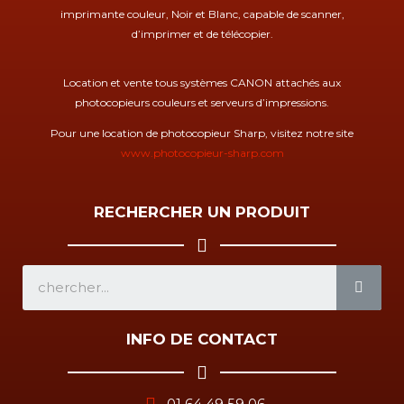
imprimante couleur, Noir et Blanc, capable de scanner,
d’imprimer et de télécopier.
Location et vente tous systèmes CANON attachés aux
photocopieurs couleurs et serveurs d’impressions.
Pour une location de photocopieur Sharp, visitez notre site
www.photocopieur-sharp.com
RECHERCHER UN PRODUIT
SEA
INFO DE CONTACT
01 64 49 59 06