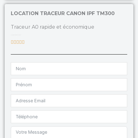
LOCATION TRACEUR CANON IPF TM300
Traceur A0 rapide et économique
Efficace , simple d’utilisation, installation incluse.
Rated





5
out
of
5