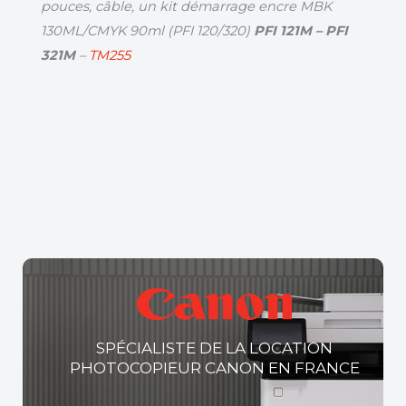
pouces, câble, un kit démarrage encre MBK
130ML/CMYK 90ml (PFI 120/320)
PFI 121M – PFI
321M
–
TM255
SPÉCIALISTE DE LA LOCATION
PHOTOCOPIEUR CANON EN FRANCE