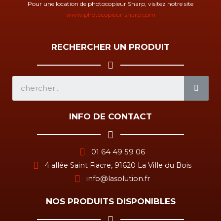
Pour une location de photocopieur Sharp, visitez notre site
www.photocopieur-sharp.com
RECHERCHER UN PRODUIT
SEA
INFO DE CONTACT
01 64 49 59 06
4 allée Saint Fiacre, 91620 La Ville du Bois
info@lasolution.fr
NOS PRODUITS DISPONIBLES