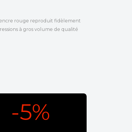
 encre rouge reproduit fidèlement
pressions à gros volume de qualité
-5%