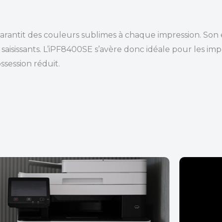
arantit des couleurs sublimes à chaque impression. Son
 saisissants. L’iPF8400SE s’avère donc idéale pour les im
ssession réduit.