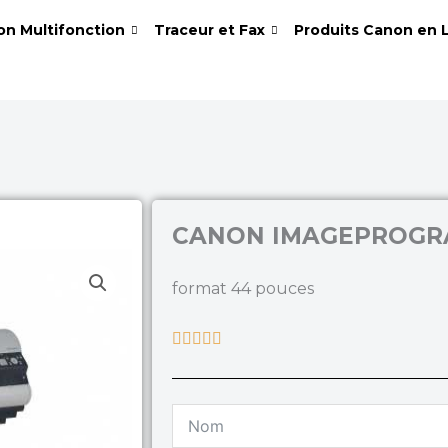
on Multifonction
Traceur et Fax
Produits Canon en 
CANON IMAGEPROGRA
format 44 pouces
Rated





5
out
of